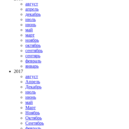
август
апрель
декабрь
июль
июнь
май
март
ноябрь
октябрь
сентябрь
сентярь
февраль
январь
2017
август
Апрель
Декабрь
июль
июнь
май
Март
Ноябрь
Октябрь
Сентябрь
февраль