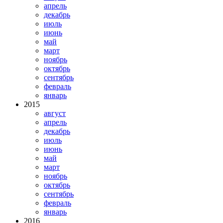
апрель
декабрь
июль
июнь
май
март
ноябрь
октябрь
сентябрь
февраль
январь
2015
август
апрель
декабрь
июль
июнь
май
март
ноябрь
октябрь
сентябрь
февраль
январь
2016