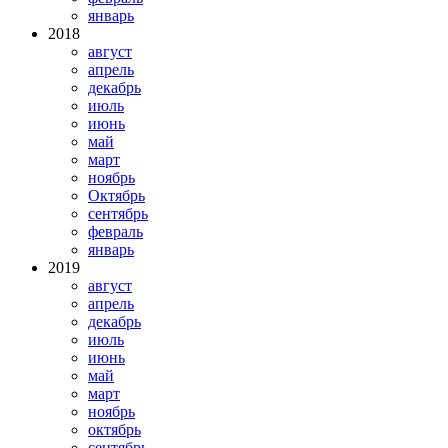
январь
2018
август
апрель
декабрь
июль
июнь
май
март
ноябрь
Октябрь
сентябрь
февраль
январь
2019
август
апрель
декабрь
июль
июнь
май
март
ноябрь
октябрь
сентябрь