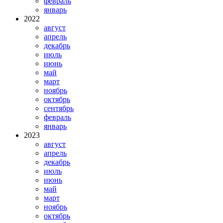
февраль
январь
2022
август
апрель
декабрь
июль
июнь
май
март
ноябрь
октябрь
сентябрь
февраль
январь
2023
август
апрель
декабрь
июль
июнь
май
март
ноябрь
октябрь