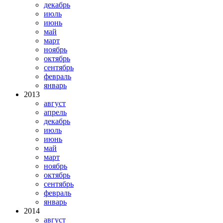
декабрь
июль
июнь
май
март
ноябрь
октябрь
сентябрь
февраль
январь
2013
август
апрель
декабрь
июль
июнь
май
март
ноябрь
октябрь
сентябрь
февраль
январь
2014
август