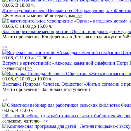
03.06, В 18.00 ч.
Литературный вечер «Первый поэт Возрождения», к 750-летию 
«Жемчужины мировой литературы»
>>
03.06, С 14.00 до 15.00 ч.
Благотворительное мероприятие «Орган - в подарок детям», дл
Место проведения: Конференц-зал Детская школа искусств №8
>>
03.06, С 11.00 до 12.00 ч.
Встреча в арт-гостиной: «Аккорды каменной симфонии Петра К
скульптора)
>>
03.06, С 10.00 до 19.00 ч.
Выставка Природа. Человек. Общество: «Жить в согласии с п
Место проведения: Зал новых поступлений
>>
04.06, В 11.00 ч.
Областной вебинар для работников сельских библиотек Федор
сельскому жителю»
>>