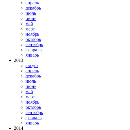
апрель
декабрь
июль
июнь
май
март
ноябрь
октябрь
сентябрь
февраль
январь
2013
август
апрель
декабрь
июль
июнь
май
март
ноябрь
октябрь
сентябрь
февраль
январь
2014