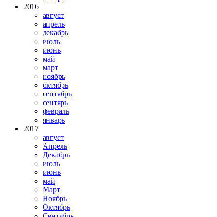
2016
август
апрель
декабрь
июль
июнь
май
март
ноябрь
октябрь
сентябрь
сентярь
февраль
январь
2017
август
Апрель
Декабрь
июль
июнь
май
Март
Ноябрь
Октябрь
Сентябрь