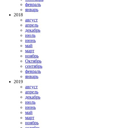
февраль
январь
2018
август
апрель
декабрь
июль
июнь
май
март
ноябрь
Октябрь
сентябрь
февраль
январь
2019
август
апрель
декабрь
июль
июнь
май
март
ноябрь
октябрь