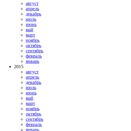
август
апрель
декабрь
июль
июнь
май
март
ноябрь
октябрь
сентябрь
февраль
январь
2015
август
апрель
декабрь
июль
июнь
май
март
ноябрь
октябрь
сентябрь
февраль
январь