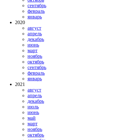
сентябрь
февраль
январь
2020
август
апрель
декабрь
июнь
март
ноябрь
октябрь
сентябрь
февраль
январь
2021
август
апрель
декабрь
июль
июнь
май
март
ноябрь
октябрь