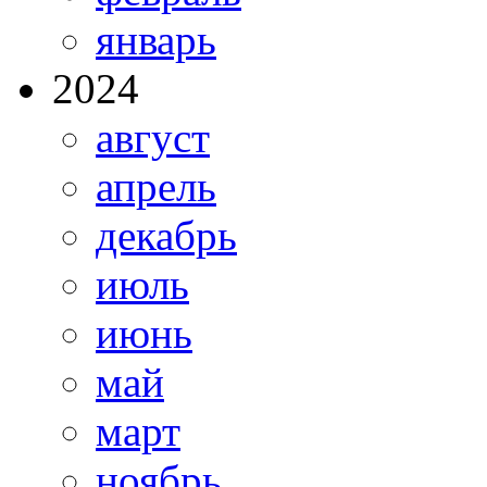
январь
2024
август
апрель
декабрь
июль
июнь
май
март
ноябрь