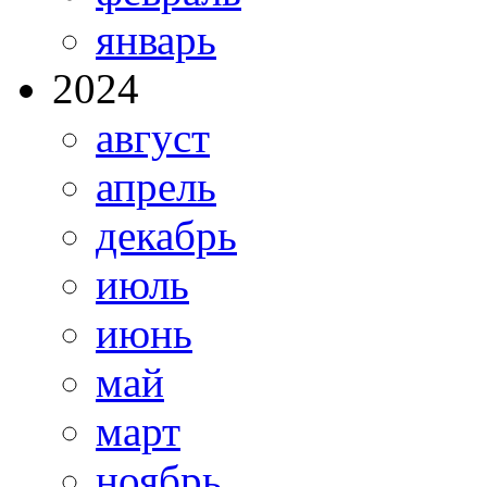
январь
2024
август
апрель
декабрь
июль
июнь
май
март
ноябрь