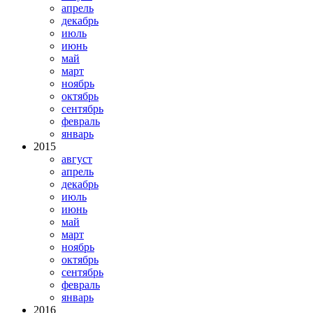
апрель
декабрь
июль
июнь
май
март
ноябрь
октябрь
сентябрь
февраль
январь
2015
август
апрель
декабрь
июль
июнь
май
март
ноябрь
октябрь
сентябрь
февраль
январь
2016