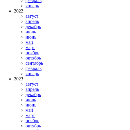
февраль
январь
2022
август
апрель
декабрь
июль
июнь
май
март
ноябрь
октябрь
сентябрь
февраль
январь
2023
август
апрель
декабрь
июль
июнь
май
март
ноябрь
октябрь