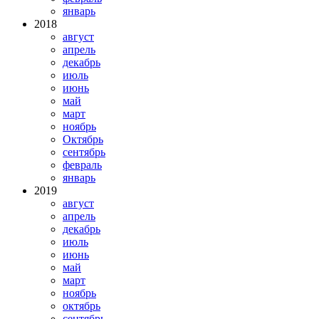
январь
2018
август
апрель
декабрь
июль
июнь
май
март
ноябрь
Октябрь
сентябрь
февраль
январь
2019
август
апрель
декабрь
июль
июнь
май
март
ноябрь
октябрь
сентябрь