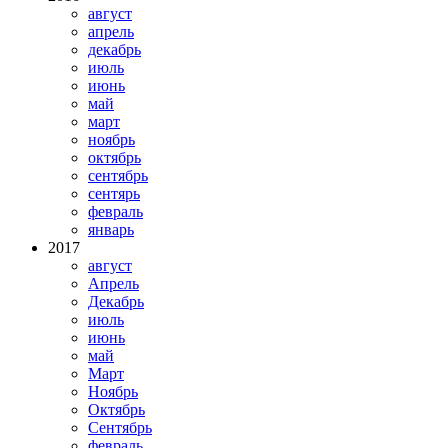
август
апрель
декабрь
июль
июнь
май
март
ноябрь
октябрь
сентябрь
сентярь
февраль
январь
2017
август
Апрель
Декабрь
июль
июнь
май
Март
Ноябрь
Октябрь
Сентябрь
февраль