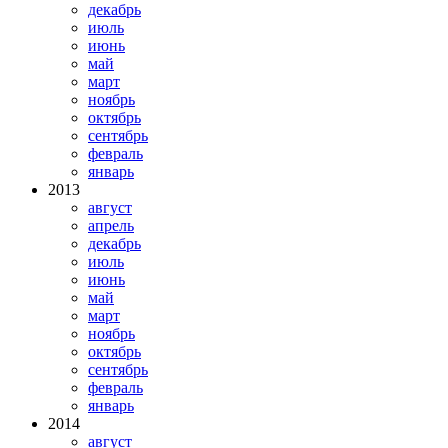
декабрь
июль
июнь
май
март
ноябрь
октябрь
сентябрь
февраль
январь
2013
август
апрель
декабрь
июль
июнь
май
март
ноябрь
октябрь
сентябрь
февраль
январь
2014
август