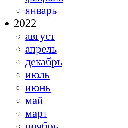
январь
2022
август
апрель
декабрь
июль
июнь
май
март
ноябрь