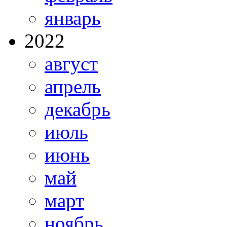
январь
2022
август
апрель
декабрь
июль
июнь
май
март
ноябрь