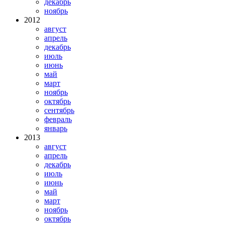
декабрь
ноябрь
2012
август
апрель
декабрь
июль
июнь
май
март
ноябрь
октябрь
сентябрь
февраль
январь
2013
август
апрель
декабрь
июль
июнь
май
март
ноябрь
октябрь