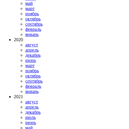
май
март
ноябрь
октябрь
сентябрь
февраль
январь
2020
август
апрель
декабрь
июнь
март
ноябрь
октябрь
сентябрь
февраль
январь
2021
август
апрель
декабрь
июль
июнь
май