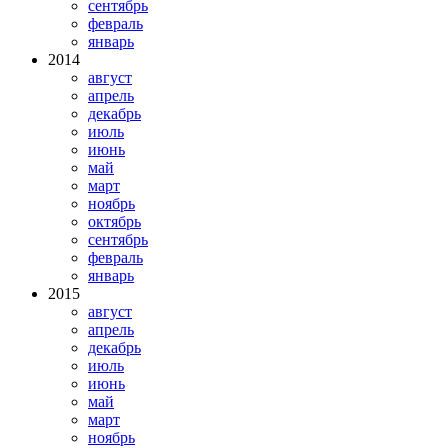
сентябрь
февраль
январь
2014
август
апрель
декабрь
июль
июнь
май
март
ноябрь
октябрь
сентябрь
февраль
январь
2015
август
апрель
декабрь
июль
июнь
май
март
ноябрь