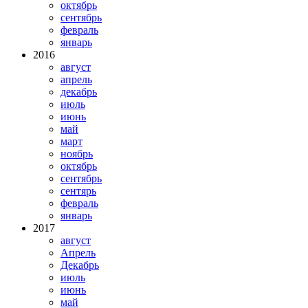
октябрь
сентябрь
февраль
январь
2016
август
апрель
декабрь
июль
июнь
май
март
ноябрь
октябрь
сентябрь
сентярь
февраль
январь
2017
август
Апрель
Декабрь
июль
июнь
май