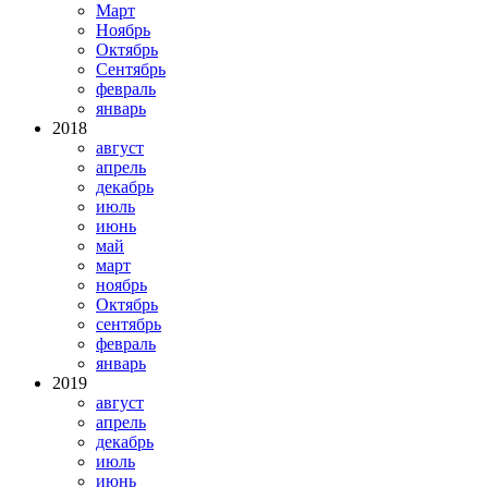
Март
Ноябрь
Октябрь
Сентябрь
февраль
январь
2018
август
апрель
декабрь
июль
июнь
май
март
ноябрь
Октябрь
сентябрь
февраль
январь
2019
август
апрель
декабрь
июль
июнь