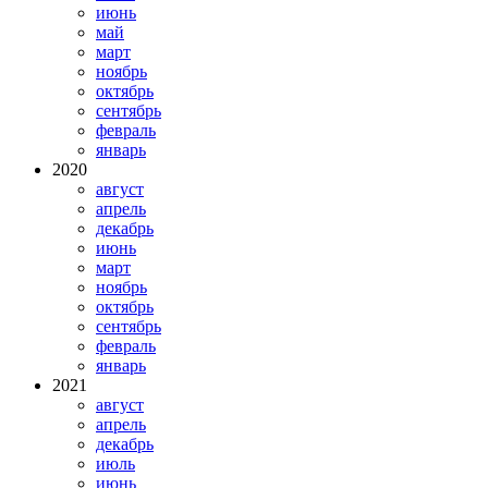
июнь
май
март
ноябрь
октябрь
сентябрь
февраль
январь
2020
август
апрель
декабрь
июнь
март
ноябрь
октябрь
сентябрь
февраль
январь
2021
август
апрель
декабрь
июль
июнь