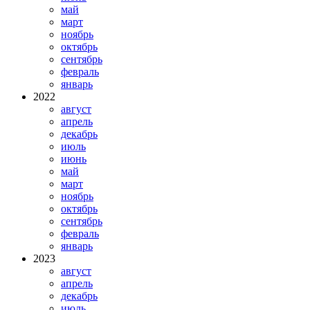
май
март
ноябрь
октябрь
сентябрь
февраль
январь
2022
август
апрель
декабрь
июль
июнь
май
март
ноябрь
октябрь
сентябрь
февраль
январь
2023
август
апрель
декабрь
июль