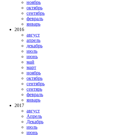
ноябрь
октябрь
сентябрь
февраль
январь
2016
август
апрель
декабрь
июль
июнь
май
март
ноябрь
октябрь
сентябрь
сентярь
февраль
январь
2017
август
Апрель
Декабрь
июль
июнь