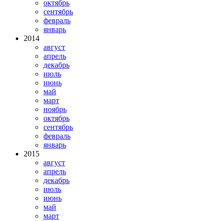
октябрь
сентябрь
февраль
январь
2014
август
апрель
декабрь
июль
июнь
май
март
ноябрь
октябрь
сентябрь
февраль
январь
2015
август
апрель
декабрь
июль
июнь
май
март