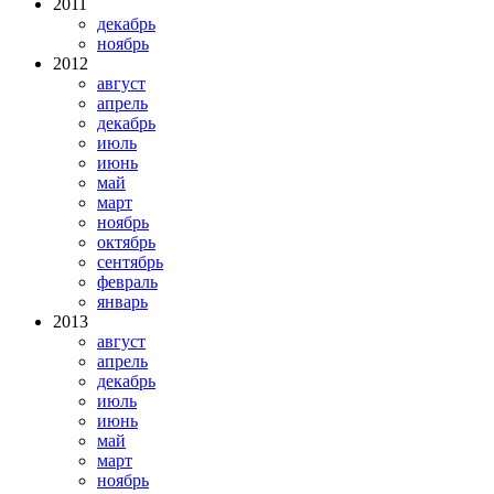
2011
декабрь
ноябрь
2012
август
апрель
декабрь
июль
июнь
май
март
ноябрь
октябрь
сентябрь
февраль
январь
2013
август
апрель
декабрь
июль
июнь
май
март
ноябрь