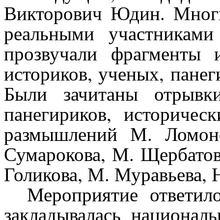
Викторович Юдин. Многи
реальными участникам
прозвучали фрагменты и
историков, ученых, панег
Были зачитаны отрывк
панегириков, историчес
размышлений М. Ломоно
Сумарокова, М. Щербатова
Голикова, М. Муравьева, 
Мероприятие ответило
закладывалась национал