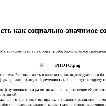
ть как социально-значимое с
 Материнское чувство включает в себя биологическое стремлен
рганизма. Его значимость в контексте, как индивидуального б
формировался взгляд на беременность как на статус, которому 
ую фазу личностного развития женщины, изменение её самосоз
связанной.
е женщин о доступных им правах, о правилах реализации так
работки последовательного, концептуально непротиворечиво