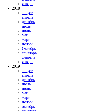
январь
2018
август
апрель
декабрь
июль
июнь
май
март
ноябрь
Октябрь
сентябрь
февраль
январь
2019
август
апрель
декабрь
июль
июнь
май
март
ноябрь
октябрь
сентябрь