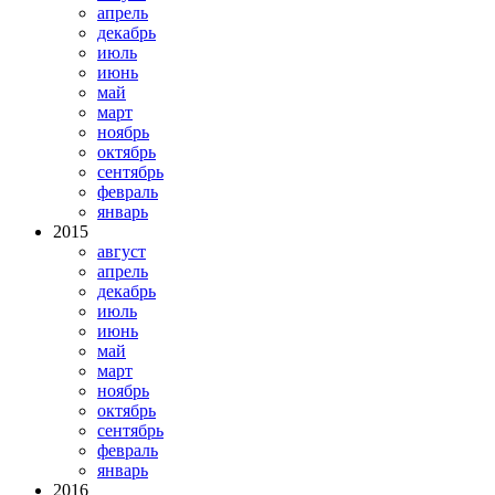
апрель
декабрь
июль
июнь
май
март
ноябрь
октябрь
сентябрь
февраль
январь
2015
август
апрель
декабрь
июль
июнь
май
март
ноябрь
октябрь
сентябрь
февраль
январь
2016