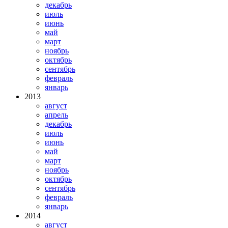
декабрь
июль
июнь
май
март
ноябрь
октябрь
сентябрь
февраль
январь
2013
август
апрель
декабрь
июль
июнь
май
март
ноябрь
октябрь
сентябрь
февраль
январь
2014
август