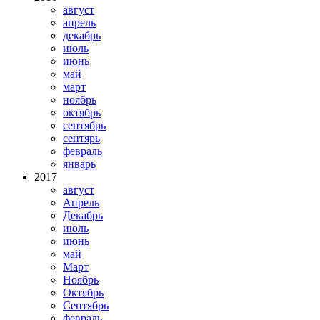
август
апрель
декабрь
июль
июнь
май
март
ноябрь
октябрь
сентябрь
сентярь
февраль
январь
2017
август
Апрель
Декабрь
июль
июнь
май
Март
Ноябрь
Октябрь
Сентябрь
февраль