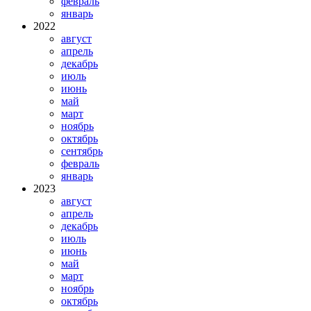
февраль
январь
2022
август
апрель
декабрь
июль
июнь
май
март
ноябрь
октябрь
сентябрь
февраль
январь
2023
август
апрель
декабрь
июль
июнь
май
март
ноябрь
октябрь