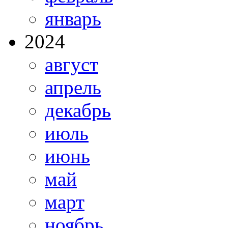
январь
2024
август
апрель
декабрь
июль
июнь
май
март
ноябрь