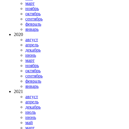
март
ноябрь
октябрь
сентябрь
февраль
январь
2020
август
апрель
декабрь
июнь
март
ноябрь
октябрь
сентябрь
февраль
январь
2021
август
апрель
декабрь
июль
июнь
май
март