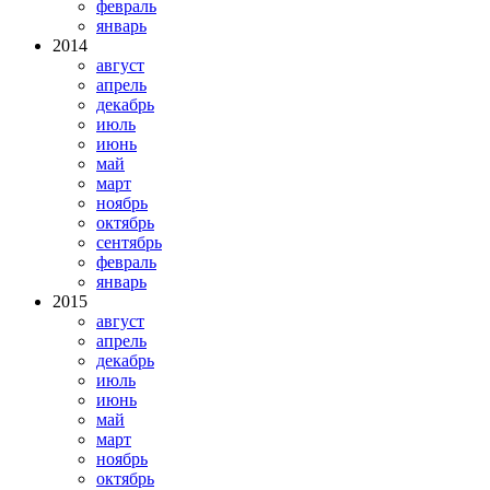
февраль
январь
2014
август
апрель
декабрь
июль
июнь
май
март
ноябрь
октябрь
сентябрь
февраль
январь
2015
август
апрель
декабрь
июль
июнь
май
март
ноябрь
октябрь