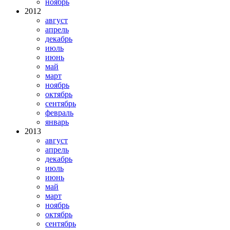
ноябрь
2012
август
апрель
декабрь
июль
июнь
май
март
ноябрь
октябрь
сентябрь
февраль
январь
2013
август
апрель
декабрь
июль
июнь
май
март
ноябрь
октябрь
сентябрь