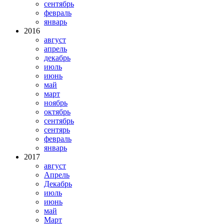
сентябрь
февраль
январь
2016
август
апрель
декабрь
июль
июнь
май
март
ноябрь
октябрь
сентябрь
сентярь
февраль
январь
2017
август
Апрель
Декабрь
июль
июнь
май
Март