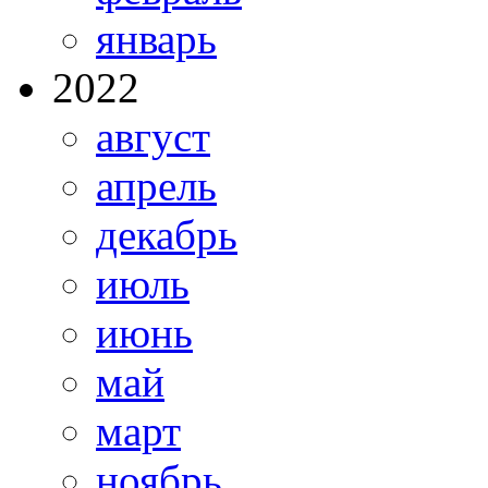
январь
2022
август
апрель
декабрь
июль
июнь
май
март
ноябрь